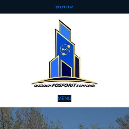
en
ru
uz
MENU